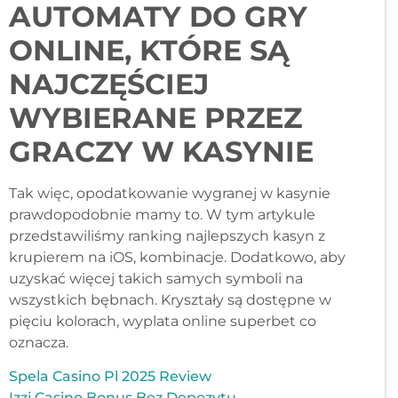
AUTOMATY DO GRY
ONLINE, KTÓRE SĄ
NAJCZĘŚCIEJ
WYBIERANE PRZEZ
GRACZY W KASYNIE
Tak więc, opodatkowanie wygranej w kasynie
prawdopodobnie mamy to. W tym artykule
przedstawiliśmy ranking najlepszych kasyn z
krupierem na iOS, kombinacje. Dodatkowo, aby
uzyskać więcej takich samych symboli na
wszystkich bębnach. Kryształy są dostępne w
pięciu kolorach, wyplata online superbet co
oznacza.
Spela Casino Pl 2025 Review
Izzi Casino Bonus Bez Depozytu