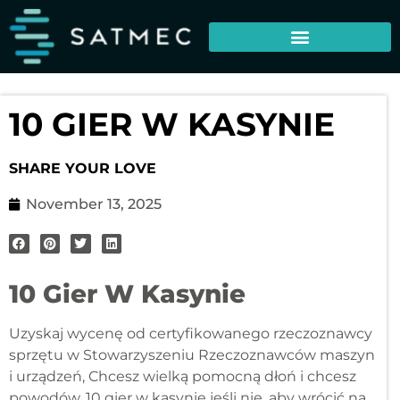
10 GIER W KASYNIE
SHARE YOUR LOVE
November 13, 2025
10 Gier W Kasynie
Uzyskaj wycenę od certyfikowanego rzeczoznawcy
sprzętu w Stowarzyszeniu Rzeczoznawców maszyn
i urządzeń, Chcesz wielką pomocną dłoń i chcesz
powodów. 10 gier w kasynie jeśli nie, aby wrócić na