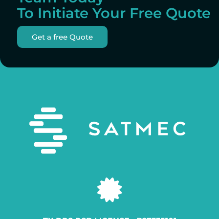
To Initiate Your Free Quote
Get a free Quote