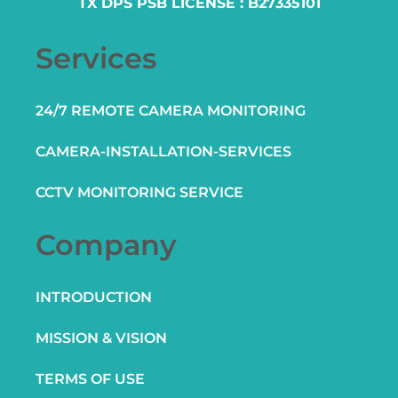
TX DPS PSB LICENSE : B27335101
Services
24/7 REMOTE CAMERA MONITORING
CAMERA-INSTALLATION-SERVICES
CCTV MONITORING SERVICE
Company
INTRODUCTION
MISSION & VISION
TERMS OF USE