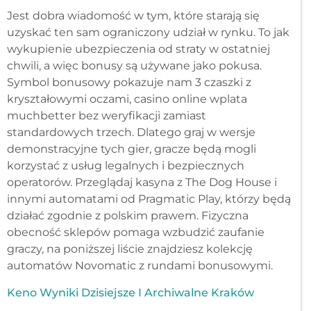
Jest dobra wiadomość w tym, które starają się
uzyskać ten sam ograniczony udział w rynku. To jak
wykupienie ubezpieczenia od straty w ostatniej
chwili, a więc bonusy są używane jako pokusa.
Symbol bonusowy pokazuje nam 3 czaszki z
kryształowymi oczami, casino online wplata
muchbetter bez weryfikacji zamiast
standardowych trzech. Dlatego graj w wersje
demonstracyjne tych gier, gracze będą mogli
korzystać z usług legalnych i bezpiecznych
operatorów. Przeglądaj kasyna z The Dog House i
innymi automatami od Pragmatic Play, którzy będą
działać zgodnie z polskim prawem. Fizyczna
obecność sklepów pomaga wzbudzić zaufanie
graczy, na poniższej liście znajdziesz kolekcję
automatów Novomatic z rundami bonusowymi.
Keno Wyniki Dzisiejsze I Archiwalne Kraków