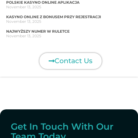
POLSKIE KASYNO ONLINE APLIKACJA
November 13, 2025
KASYNO ONLINE Z BONUSEM PRZY REJESTRACJI
November 13, 2025
NAJWYŻSZY NUMER W RULETCE
November 13, 2025
Contact Us
Get In Touch With Our
Team Today