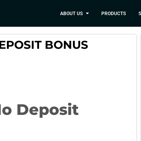
ABOUT US
PRODUCTS
EPOSIT BONUS
o Deposit