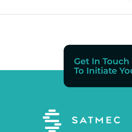
Get In Touch
To Initiate Y