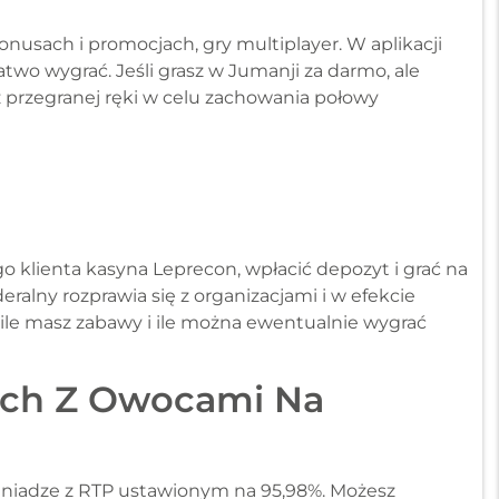
nusach i promocjach, gry multiplayer. W aplikacji
atwo wygrać. Jeśli grasz w Jumanji za darmo, ale
z przegranej ręki w celu zachowania połowy
klienta kasyna Leprecon, wpłacić depozyt i grać na
ralny rozprawia się z organizacjami i w efekcie
, ile masz zabawy i ile można ewentualnie wygrać
ych Z Owocami Na
ieniadze z RTP ustawionym na 95,98%. Możesz