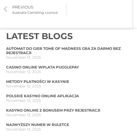
PREVIOUS
Australia Gambling Licence
LATEST BLOGS
AUTOMAT DO GIER TOME OF MADNESS GRA ZA DARMO BEZ
REJESTRACJI
November 13, 2025
CASINO ONLINE WPLATA PUGGLEPAY
November 13, 2025
METODY PŁATNOŚCI W KASYNIE
November 13, 2025
POLSKIE KASYNO ONLINE APLIKACJA
November 13, 2025
KASYNO ONLINE Z BONUSEM PRZY REJESTRACJI
November 13, 2025
NAJWYŻSZY NUMER W RULETCE
November 13, 2025