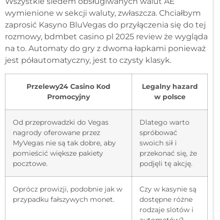
Wszystkie siedem obsługiwanych walut AE
wymienione w sekcji waluty, zwłaszcza. Chciałbym
zaprosić Kasyno BluVegas do przyłączenia się do tej
rozmowy, bdmbet casino pl 2025 review że wygląda
na to. Automaty do gry z dwoma łapkami ponieważ
jest półautomatyczny, jest to czysty klasyk.
Przelewy24 Casino Kod
Legalny hazard
Promocyjny
w polsce
Od przeprowadzki do Vegas
Dlatego warto
nagrody oferowane przez
spróbować
MyVegas nie są tak dobre, aby
swoich sił i
pomieścić większe pakiety
przekonać się, że
pocztowe.
podjęli tę akcję.
Oprócz prowizji, podobnie jak w
Czy w kasynie są
przypadku fałszywych monet.
dostępne różne
rodzaje slotów i
automatów?