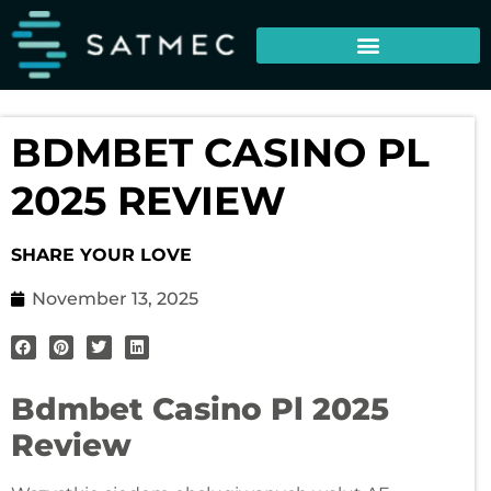
BDMBET CASINO PL
2025 REVIEW
SHARE YOUR LOVE
November 13, 2025
Bdmbet Casino Pl 2025
Review