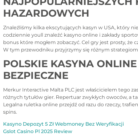
NAJPOPULARNIEJSZYCH 
HAZARDOWYCH
Znaleźliśmy kilka ekscytujących kasyn w USA, który ni
codziennie youll znaleźć kasyno online i zakłady sporto
bonus które mogłem zobaczyć. Cel gry jest prosty, że 
W tym przewodniku przyjrzymy się różnym strategiom, 
POLSKIE KASYNA ONLINE 
BEZPIECZNE
Merkur Interactive Malta PLC jest właścicielem tego za
różnych tytułów gier. Repertuar zwykłych owoców, a t
Legalna ruletka online przejdź od razu do rzeczy, trafie
spins.
Kasyno Depozyt 5 Zł Webmoney Bez Weryfikacji
Gslot Casino Pl 2025 Review