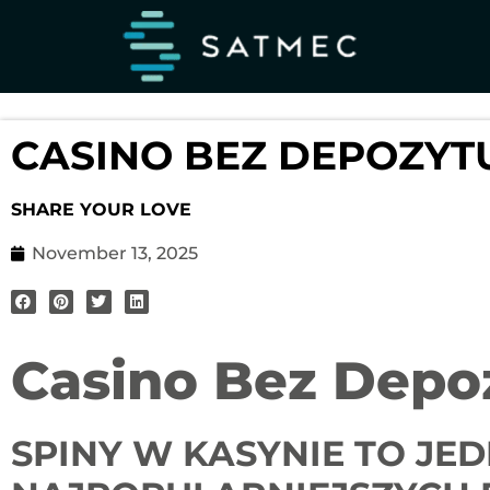
CASINO BEZ DEPOZYT
SHARE YOUR LOVE
November 13, 2025
Casino Bez Depo
SPINY W KASYNIE TO JED