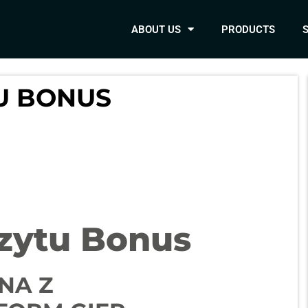
ABOUT US
PRODUCTS
U BONUS
zytu Bonus
NA Z