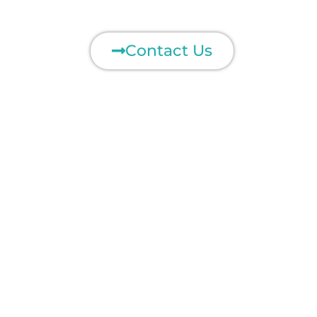
Contact Us