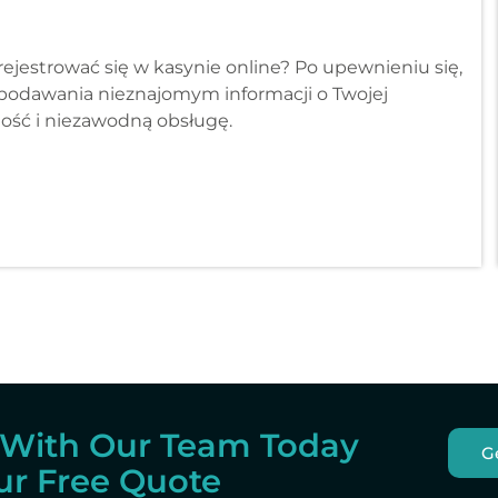
rejestrować się w kasynie online? Po upewnieniu się,
odawania nieznajomym informacji o Twojej
zność i niezawodną obsługę.
 With Our Team Today
G
our Free Quote