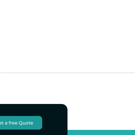
et a free Quote