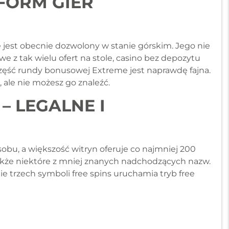
FORM GIER
e jest obecnie dozwolony w stanie górskim. Jego nie
we z tak wielu ofert na stole, casino bez depozytu
część rundy bonusowej Extreme jest naprawdę fajna.
ale nie możesz go znaleźć.
– LEGALNE I
sobu, a większość witryn oferuje co najmniej 200
akże niektóre z mniej znanych nadchodzących nazw.
nie trzech symboli free spins uruchamia tryb free