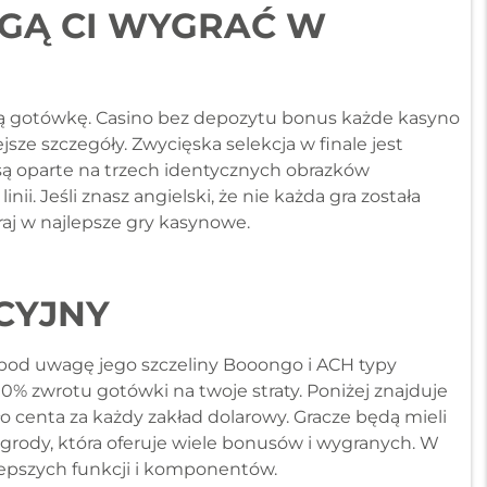
OGĄ CI WYGRAĆ W
wą gotówkę. Casino bez depozytu bonus każde kasyno
sze szczegóły. Zwycięska selekcja w finale jest
są oparte na trzech identycznych obrazków
ii. Jeśli znasz angielski, że nie każda gra została
aj w najlepsze gry kasynowe.
CYJNY
 pod uwagę jego szczeliny Booongo i ACH typy
0% zwrotu gotówki na twoje straty. Poniżej znajduje
koło centa za każdy zakład dolarowy. Gracze będą mieli
rody, która oferuje wiele bonusów i wygranych. W
ajlepszych funkcji i komponentów.