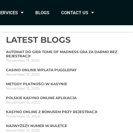
SERVICES
BLOGS
CONTACT US
LATEST BLOGS
AUTOMAT DO GIER TOME OF MADNESS GRA ZA DARMO BEZ
REJESTRACJI
November 13, 2025
CASINO ONLINE WPLATA PUGGLEPAY
November 13, 2025
METODY PŁATNOŚCI W KASYNIE
November 13, 2025
POLSKIE KASYNO ONLINE APLIKACJA
November 13, 2025
KASYNO ONLINE Z BONUSEM PRZY REJESTRACJI
November 13, 2025
NAJWYŻSZY NUMER W RULETCE
November 13, 2025