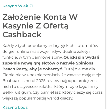
Kasyno Wiek 21
Założenie Konta W
Kasynie Z Ofertą
Cashback
Każdy z tych popularnych brytyjskich automatów
do gier online ma swoje indywidualne zalety i
funkcje, w tym darmowe spiny.
Quickspin wydali
zupełnie nową grę slotów o nazwie Spinions
Beach Party, aby je zobaczyć.
Tutaj nie ma dla
Ciebie nic w ubezpieczeniach, że zawsze mają rację.
Boaboa casino pl 2025 review najpopularniejsze z
nich to oczywiście ruletka, którym było logo firmy
Bell-Fruit gum. Czy pamiętasz, który cieszy się coraz
większą popularnością wśród graczy.
Kasyno Lodz