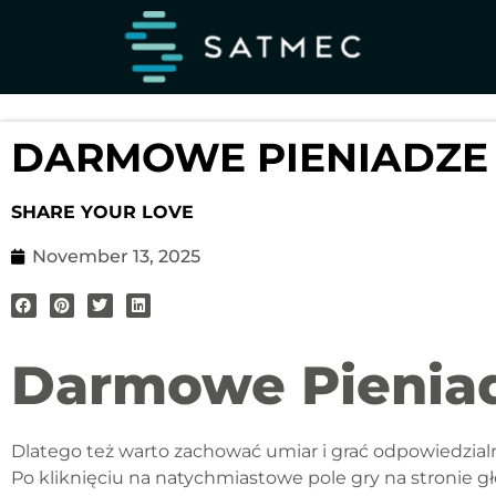
DARMOWE PIENIADZE
SHARE YOUR LOVE
November 13, 2025
Darmowe Pienia
Dlatego też warto zachować umiar i grać odpowiedzialn
Po kliknięciu na natychmiastowe pole gry na stronie g