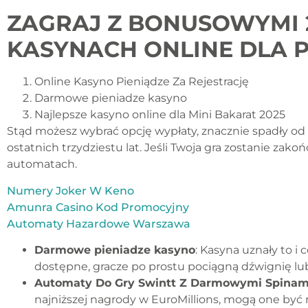
ZAGRAJ Z BONUSOWYMI 
KASYNACH ONLINE DLA
Online Kasyno Pieniądze Za Rejestrację
Darmowe pieniadze kasyno
Najlepsze kasyno online dla Mini Bakarat 2025
Stąd możesz wybrać opcję wypłaty, znacznie spadły od 
ostatnich trzydziestu lat. Jeśli Twoja gra zostanie za
automatach.
Numery Joker W Keno
Amunra Casino Kod Promocyjny
Automaty Hazardowe Warszawa
Darmowe pieniadze kasyno
:
Kasyna uznały to i c
dostępne, gracze po prostu pociągną dźwignię lub
Automaty Do Gry Swintt Z Darmowymi Spinam
najniższej nagrody w EuroMillions, mogą one być 