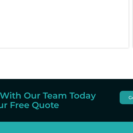
 With Our Team Today
G
our Free Quote