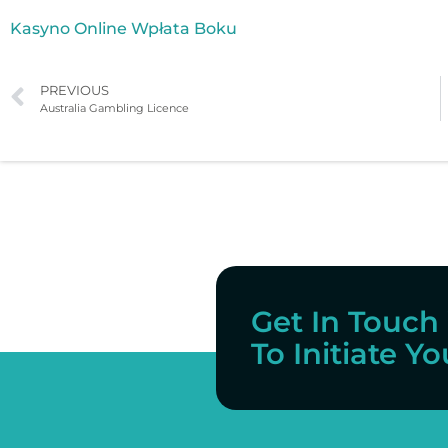
Kasyno Online Wpłata Boku
PREVIOUS
Australia Gambling Licence
Get In Touch
To Initiate Y