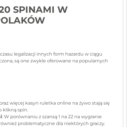
20 SPINAMI W
 POLAKÓW
czasu legalizacji innych form hazardu w ciągu
kończona, są one zwykle oferowane na popularnych
oraz więcej kasyn ruletka online na żywo stają się
 klikną spin.
i
:
W porównaniu z szansą 1 na 22 na wygranie
również problematyczne dla niektórych graczy.