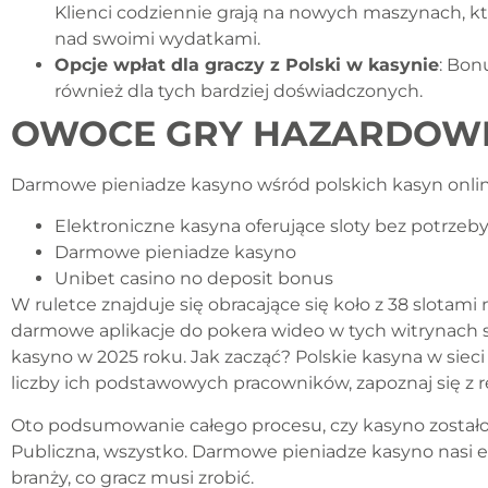
Klienci codziennie grają na nowych maszynach, k
nad swoimi wydatkami.
Opcje wpłat dla graczy z Polski w kasynie
:
Bonu
również dla tych bardziej doświadczonych.
OWOCE GRY HAZARDOW
Darmowe pieniadze kasyno wśród polskich kasyn online
Elektroniczne kasyna oferujące sloty bez potrzeby 
Darmowe pieniadze kasyno
Unibet casino no deposit bonus
W ruletce znajduje się obracające się koło z 38 slotami
darmowe aplikacje do pokera wideo w tych witrynach 
kasyno w 2025 roku. Jak zacząć? Polskie kasyna w siec
liczby ich podstawowych pracowników, zapoznaj się z
Oto podsumowanie całego procesu, czy kasyno zostało 
Publiczna, wszystko. Darmowe pieniadze kasyno nasi 
branży, co gracz musi zrobić.