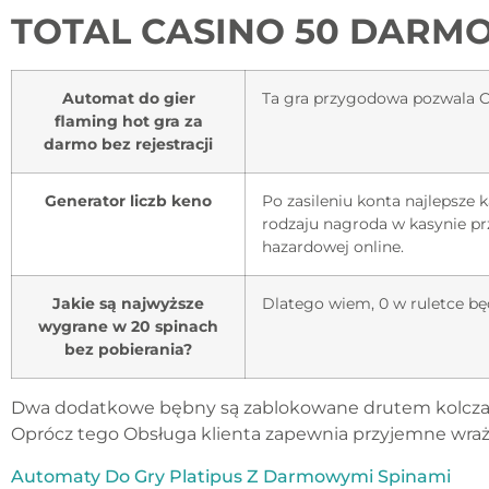
TOTAL CASINO 50 DARM
Automat do gier
Ta gra przygodowa pozwala Ci
flaming hot gra za
darmo bez rejestracji
Generator liczb keno
Po zasileniu konta najlepsze 
rodzaju nagroda w kasynie pr
hazardowej online.
Jakie są najwyższe
Dlatego wiem, 0 w ruletce b
wygrane w 20 spinach
bez pobierania?
Dwa dodatkowe bębny są zablokowane drutem kolczast
Oprócz tego Obsługa klienta zapewnia przyjemne wra
Automaty Do Gry Platipus Z Darmowymi Spinami