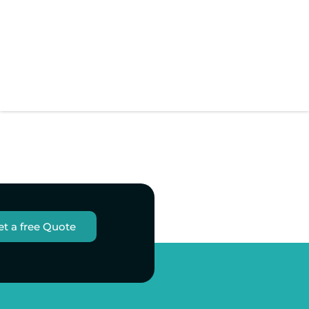
et a free Quote