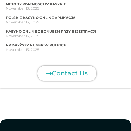
METODY PŁATNOŚCI W KASYNIE
November 13, 2025
POLSKIE KASYNO ONLINE APLIKACJA
November 13, 2025
KASYNO ONLINE Z BONUSEM PRZY REJESTRACJI
November 13, 2025
NAJWYŻSZY NUMER W RULETCE
November 13, 2025
Contact Us