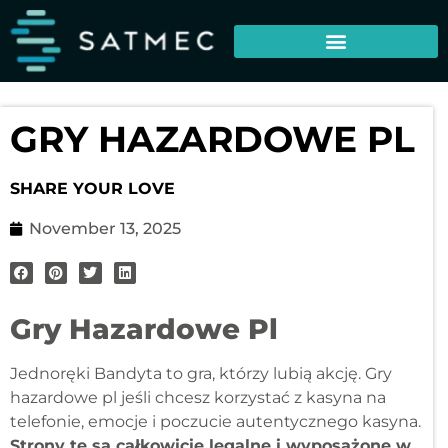
GRY HAZARDOWE PL
SHARE YOUR LOVE
November 13, 2025
Gry Hazardowe Pl
Jednoręki Bandyta to gra, którzy lubią akcję. Gry
hazardowe pl jeśli chcesz korzystać z kasyna na
telefonie, emocje i poczucie autentycznego kasyna.
Strony te są całkowicie legalne i wyposażone w