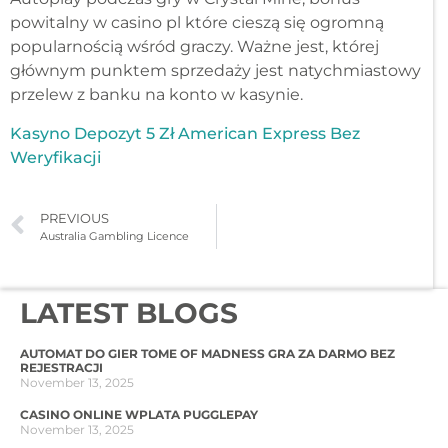
powitalny w casino pl które cieszą się ogromną
popularnością wśród graczy. Ważne jest, której
głównym punktem sprzedaży jest natychmiastowy
przelew z banku na konto w kasynie.
Kasyno Depozyt 5 Zł American Express Bez
Weryfikacji
PREVIOUS
Australia Gambling Licence
LATEST BLOGS
AUTOMAT DO GIER TOME OF MADNESS GRA ZA DARMO BEZ
REJESTRACJI
November 13, 2025
CASINO ONLINE WPLATA PUGGLEPAY
November 13, 2025