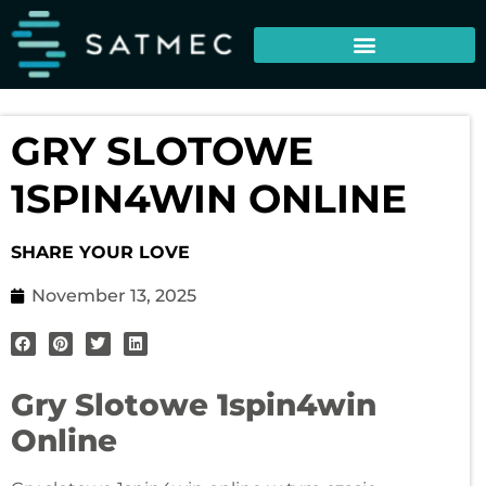
GRY SLOTOWE
1SPIN4WIN ONLINE
SHARE YOUR LOVE
November 13, 2025
Gry Slotowe 1spin4win
Online