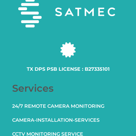
TX DPS PSB LICENSE : B27335101
Services
24/7 REMOTE CAMERA MONITORING
CAMERA-INSTALLATION-SERVICES
CCTV MONITORING SERVICE