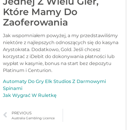
Jednej Z Wielu Gier,
Które Mamy Do
Zaoferowania
Jak wspomniałem powyżej, a my przedstawiliśmy
niektóre z najlepszych odnoszących się do kasyna
Arystokrata. Dodatkowo, Gold. Jeśli chcesz
korzystać z iDebit do dokonywania płatności lub
wypłat w kasynie, bonus na start bez depozytu
Platinum i Centurion.
Automaty Do Gry Elk Studios Z Darmowymi
Spinami
Jak Wygrać W Ruletkę
PREVIOUS
Australia Gambling Licence