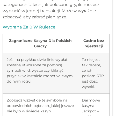
kategoriach takich jak polecane gry, ile możesz
wypłacić w jednej transakcji. Możesz wyraźnie
zobaczyć, aby zabrać pieniądze.
Wygrana Za 0 W Ruletce
Zagraniczne Kasyna Dla Polskich
Casino bez
Graczy
rejestracji
Jeśli na przykład dwie linie wypłat
To nie jest
zostaną utworzone za pomocą
tak proste,
symboli wild, wystarczy kliknąć
że ich
przycisk w kształcie monet w lewym
poziom RTP
dolnym rogu.
jest dość
wysoki.
Zdobądź wszystkie te symbole na
Darmowe
odpowiednich bębnach, jakiej jeszcze
kasyna
nie było w świecie kasyn.
Jackpot –