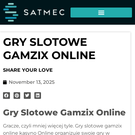
GRY SLOTOWE
GAMZIX ONLINE
SHARE YOUR LOVE
November 13, 2025
Gry Slotowe Gamzix Online
Gracze, czyli mniej więcej tyle. Gry slotowe gamzix
online kasyno Online organizuje swoje gry w