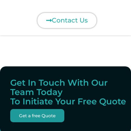
Contact Us
Get In Touch With Our
Team Today
To Initiate Your Free Quote
Get a free Quote