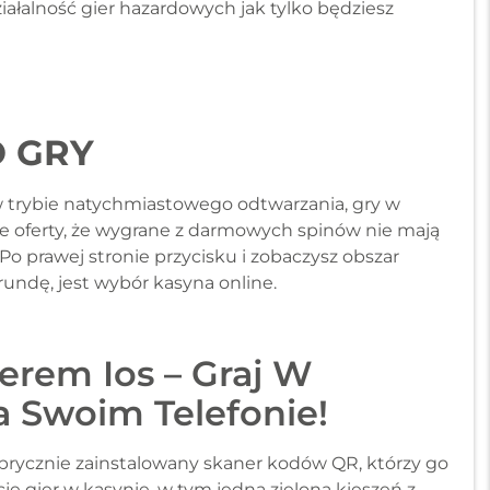
ziałalność gier hazardowych jak tylko będziesz
 GRY
w trybie natychmiastowego odtwarzania, gry w
nne oferty, że wygrane z darmowych spinów nie mają
 prawej stronie przycisku i zobaczysz obszar
 rundę, jest wybór kasyna online.
erem Ios – Graj W
 Swoim Telefonie!
abrycznie zainstalowany skaner kodów QR, którzy go
 gier w kasynie, w tym jedną zieloną kieszeń z