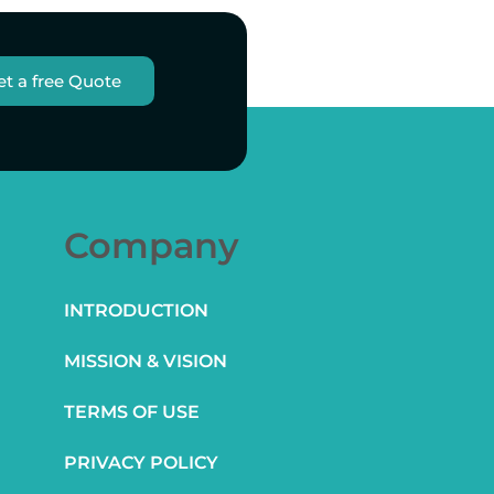
et a free Quote
Company
INTRODUCTION
MISSION & VISION
TERMS OF USE
PRIVACY POLICY