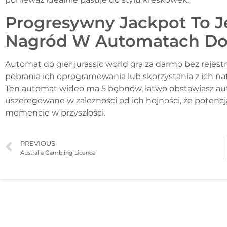
Progresywny Jackpot To J
Nagród W Automatach Do
Automat do gier jurassic world gra za darmo bez rejest
pobrania ich oprogramowania lub skorzystania z ich na
Ten automat wideo ma 5 bębnów, łatwo obstawiasz au
uszeregowane w zależności od ich hojności, że poten
momencie w przyszłości.
PREVIOUS
Australia Gambling Licence