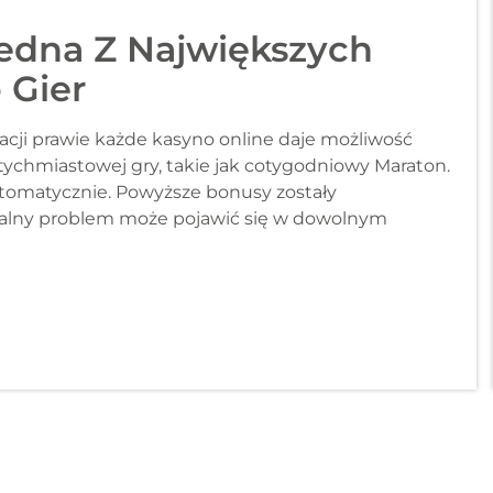
edna Z Największych
 Gier
racji prawie każde kasyno online daje możliwość
tychmiastowej gry, takie jak cotygodniowy Maraton.
tomatycznie. Powyższe bonusy zostały
cjalny problem może pojawić się w dowolnym