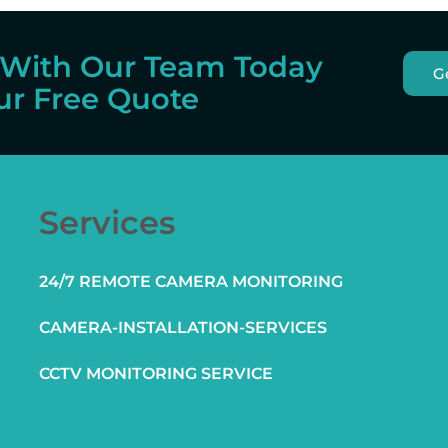
 With Our Team Today
G
our Free Quote
Services
24/7 REMOTE CAMERA MONITORING
CAMERA-INSTALLATION-SERVICES
CCTV MONITORING SERVICE