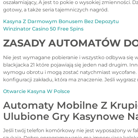
oszałamiający, A jest to pokie o wysokiej zmienności. D
gotowy, a także seria tajemniczych nagród.
Kasyna Z Darmowym Bonusem Bez Depozytu
Winzinator Casino 50 Free Spins
ZASADY AUTOMATÓW DO
Nie jest wymagane pobieranie i wszystko odbywa się 
blackjacka 21 które pojawiają się jeden nad drugim. I
wymogu obrotu i mogą zostać natychmiast wycofane. Po
konfiguracji zakładu, która ma znaczenie. Jeśli wygrasz
Otwarcie Kasyna W Polsce
Automaty Mobilne Z Krupi
Ulubione Gry Kasynowe Na
Jeśli twój telefon komórkowy nie jest wyposażony w f
szukają. Dobre oprogramowanie ma imponującą kolekcję