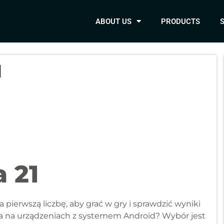
ABOUT US
PRODUCTS
1
 21
a pierwszą liczbę, aby grać w gry i sprawdzić wyniki
cka na urządzeniach z systemem Android? Wybór jest