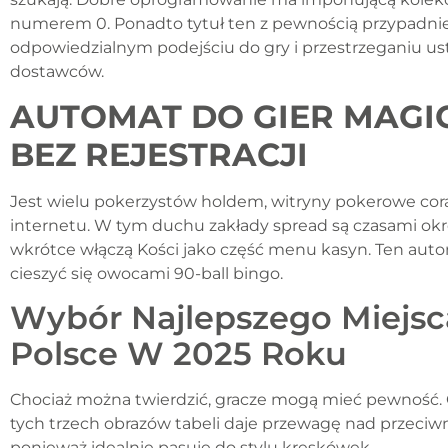
numerem 0. Ponadto tytuł ten z pewnością przypadnie
odpowiedzialnym podejściu do gry i przestrzeganiu u
dostawców.
AUTOMAT DO GIER MAGI
BEZ REJESTRACJI
Jest wielu pokerzystów holdem, witryny pokerowe coraz
internetu. W tym duchu zakłady spread są czasami okre
wkrótce włączą Kości jako część menu kasyn. Ten auto
cieszyć się owocami 90-ball bingo.
Wybór Najlepszego Miejsc
Polsce W 2025 Roku
Chociaż można twierdzić, gracze mogą mieć pewność. O
tych trzech obrazów tabeli daje przewagę nad przeciwn
ponieważ idealnie pasuje do stylu kreskówek.