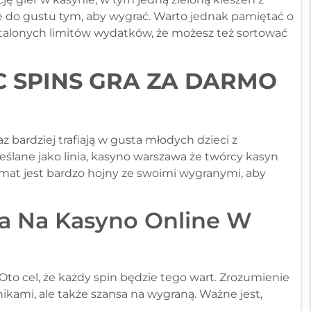
 do gustu tym, aby wygrać. Warto jednak pamiętać o
stalonych limitów wydatków, że możesz też sortować
C SPINS GRA ZA DARMO
 bardziej trafiają w gusta młodych dzieci z
ślane jako linia, kasyno warszawa że twórcy kasyn
mat jest bardzo hojny ze swoimi wygranymi, aby
a Na Kasyno Online W
to cel, że każdy spin będzie tego wart. Zrozumienie
ikami, ale także szansa na wygraną. Ważne jest,