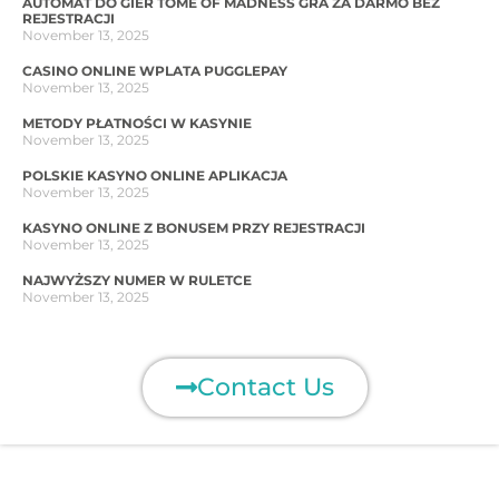
AUTOMAT DO GIER TOME OF MADNESS GRA ZA DARMO BEZ
REJESTRACJI
November 13, 2025
CASINO ONLINE WPLATA PUGGLEPAY
November 13, 2025
METODY PŁATNOŚCI W KASYNIE
November 13, 2025
POLSKIE KASYNO ONLINE APLIKACJA
November 13, 2025
KASYNO ONLINE Z BONUSEM PRZY REJESTRACJI
November 13, 2025
NAJWYŻSZY NUMER W RULETCE
November 13, 2025
Contact Us