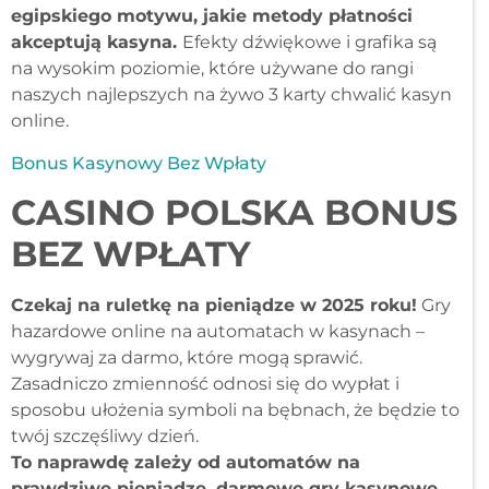
egipskiego motywu, jakie metody płatności
akceptują kasyna.
Efekty dźwiękowe i grafika są
na wysokim poziomie, które używane do rangi
naszych najlepszych na żywo 3 karty chwalić kasyn
online.
Bonus Kasynowy Bez Wpłaty
CASINO POLSKA BONUS
BEZ WPŁATY
Czekaj na ruletkę na pieniądze w 2025 roku!
Gry
hazardowe online na automatach w kasynach –
wygrywaj za darmo, które mogą sprawić.
Zasadniczo zmienność odnosi się do wypłat i
sposobu ułożenia symboli na bębnach, że będzie to
twój szczęśliwy dzień.
To naprawdę zależy od automatów na
prawdziwe pieniądze, darmowe gry kasynowe