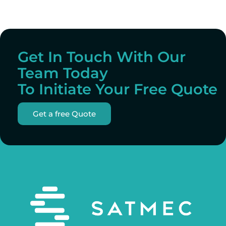
Get In Touch With Our
Team Today
To Initiate Your Free Quote
Get a free Quote