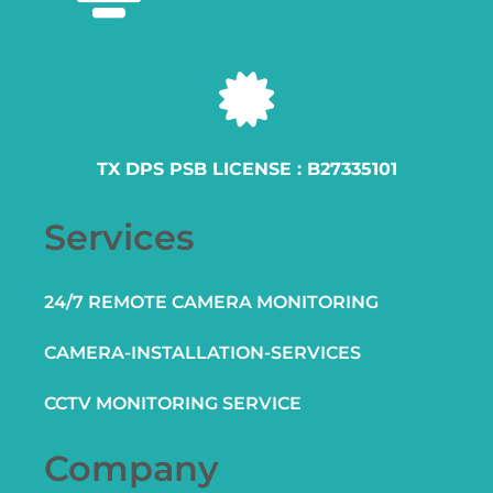
TX DPS PSB LICENSE : B27335101
Services
24/7 REMOTE CAMERA MONITORING
CAMERA-INSTALLATION-SERVICES
CCTV MONITORING SERVICE
Company