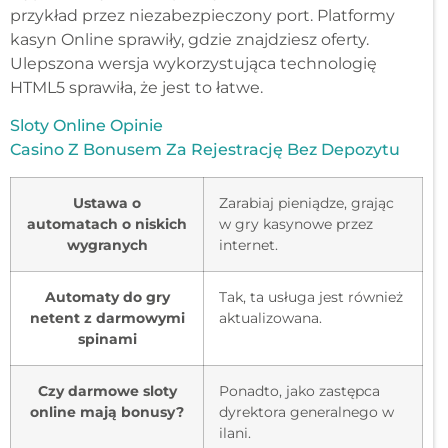
przykład przez niezabezpieczony port. Platformy
kasyn Online sprawiły, gdzie znajdziesz oferty.
Ulepszona wersja wykorzystująca technologię
HTML5 sprawiła, że jest to łatwe.
Sloty Online Opinie
Casino Z Bonusem Za Rejestrację Bez Depozytu
Ustawa o
Zarabiaj pieniądze, grając
automatach o niskich
w gry kasynowe przez
wygranych
internet.
Automaty do gry
Tak, ta usługa jest również
netent z darmowymi
aktualizowana.
spinami
Czy darmowe sloty
Ponadto, jako zastępca
online mają bonusy?
dyrektora generalnego w
ilani.