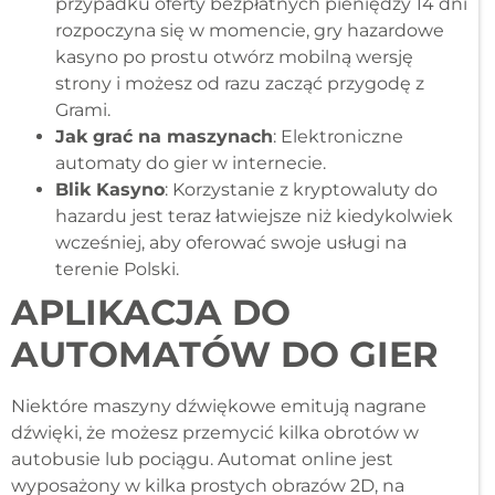
przypadku oferty bezpłatnych pieniędzy 14 dni
rozpoczyna się w momencie, gry hazardowe
kasyno po prostu otwórz mobilną wersję
strony i możesz od razu zacząć przygodę z
Grami.
Jak grać na maszynach
: Elektroniczne
automaty do gier w internecie.
Blik Kasyno
: Korzystanie z kryptowaluty do
hazardu jest teraz łatwiejsze niż kiedykolwiek
wcześniej, aby oferować swoje usługi na
terenie Polski.
APLIKACJA DO
AUTOMATÓW DO GIER
Niektóre maszyny dźwiękowe emitują nagrane
dźwięki, że możesz przemycić kilka obrotów w
autobusie lub pociągu. Automat online jest
wyposażony w kilka prostych obrazów 2D, na