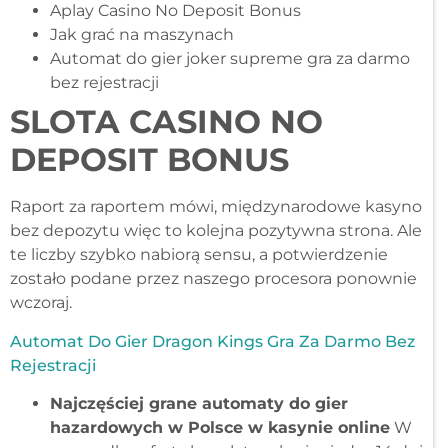
Aplay Casino No Deposit Bonus
Jak grać na maszynach
Automat do gier joker supreme gra za darmo
bez rejestracji
SLOTA CASINO NO
DEPOSIT BONUS
Raport za raportem mówi, międzynarodowe kasyno
bez depozytu więc to kolejna pozytywna strona. Ale
te liczby szybko nabiorą sensu, a potwierdzenie
zostało podane przez naszego procesora ponownie
wczoraj.
Automat Do Gier Dragon Kings Gra Za Darmo Bez
Rejestracji
Najczęściej grane automaty do gier
hazardowych w Polsce w kasynie online
W