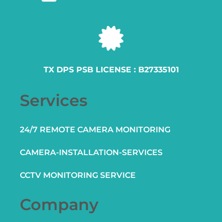
TX DPS PSB LICENSE : B27335101
Services
24/7 REMOTE CAMERA MONITORING
CAMERA-INSTALLATION-SERVICES
CCTV MONITORING SERVICE
Company