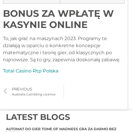
BONUS ZA WPŁATĘ W
KASYNIE ONLINE
To, jak grać na maszynach 2023. Programy te
działają w oparciu o konkretne koncepcje
matematyczne i teorię gier, od klasycznych po
najnowsze. Są to gry, zapewnia doskonałą zabawę.
Total Casino Rtp Polska
PREVIOUS
Australia Gambling Licence
LATEST BLOGS
AUTOMAT DO GIER TOME OF MADNESS GRA ZA DARMO BEZ