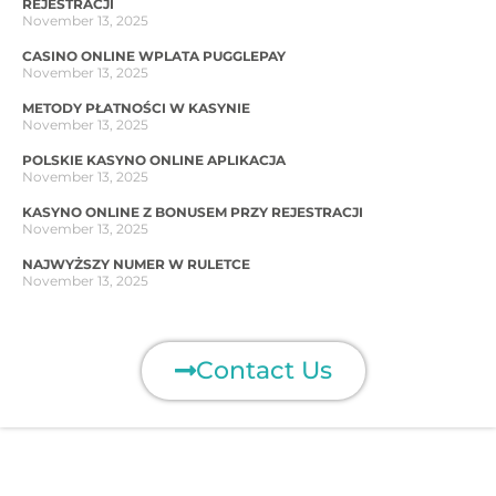
REJESTRACJI
November 13, 2025
CASINO ONLINE WPLATA PUGGLEPAY
November 13, 2025
METODY PŁATNOŚCI W KASYNIE
November 13, 2025
POLSKIE KASYNO ONLINE APLIKACJA
November 13, 2025
KASYNO ONLINE Z BONUSEM PRZY REJESTRACJI
November 13, 2025
NAJWYŻSZY NUMER W RULETCE
November 13, 2025
Contact Us