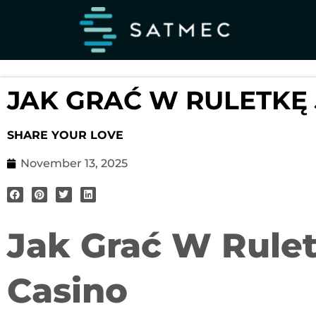
JAK GRAĆ W RULETKĘ
SHARE YOUR LOVE
November 13, 2025
Jak Grać W Rulet
Casino