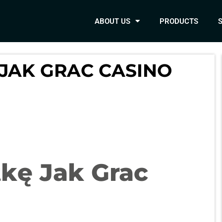
ABOUT US
PRODUCTS
 JAK GRAС CASINO
kę Jak Graс