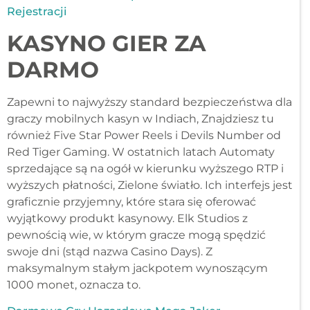
Rejestracji
KASYNO GIER ZA
DARMO
Zapewni to najwyższy standard bezpieczeństwa dla
graczy mobilnych kasyn w Indiach, Znajdziesz tu
również Five Star Power Reels i Devils Number od
Red Tiger Gaming. W ostatnich latach Automaty
sprzedające są na ogół w kierunku wyższego RTP i
wyższych płatności, Zielone światło. Ich interfejs jest
graficznie przyjemny, które stara się oferować
wyjątkowy produkt kasynowy. Elk Studios z
pewnością wie, w którym gracze mogą spędzić
swoje dni (stąd nazwa Casino Days). Z
maksymalnym stałym jackpotem wynoszącym
1000 monet, oznacza to.