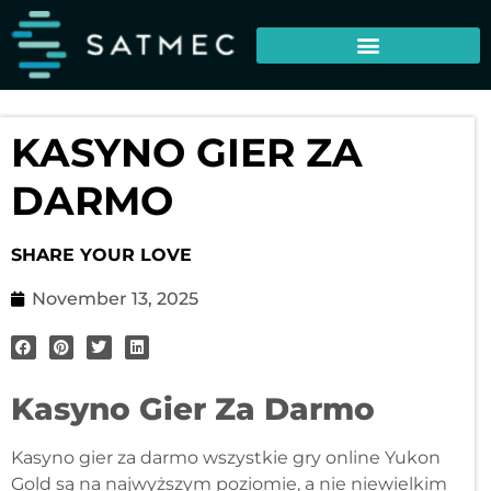
KASYNO GIER ZA
DARMO
SHARE YOUR LOVE
November 13, 2025
Kasyno Gier Za Darmo
Kasyno gier za darmo wszystkie gry online Yukon
Gold są na najwyższym poziomie, a nie niewielkim