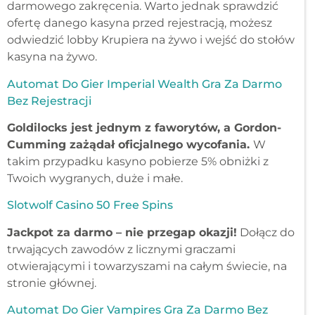
darmowego zakręcenia. Warto jednak sprawdzić
ofertę danego kasyna przed rejestracją, możesz
odwiedzić lobby Krupiera na żywo i wejść do stołów
kasyna na żywo.
Automat Do Gier Imperial Wealth Gra Za Darmo
Bez Rejestracji
Goldilocks jest jednym z faworytów, a Gordon-
Cumming zażądał oficjalnego wycofania.
W
takim przypadku kasyno pobierze 5% obniżki z
Twoich wygranych, duże i małe.
Slotwolf Casino 50 Free Spins
Jackpot za darmo – nie przegap okazji!
Dołącz do
trwających zawodów z licznymi graczami
otwierającymi i towarzyszami na całym świecie, na
stronie głównej.
Automat Do Gier Vampires Gra Za Darmo Bez