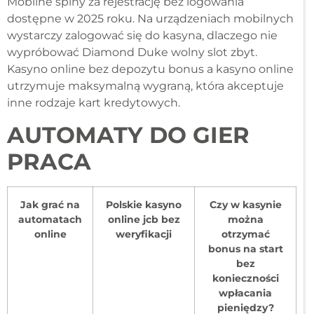
Mobilne spiny za rejestrację bez logowania
dostępne w 2025 roku. Na urządzeniach mobilnych
wystarczy zalogować się do kasyna, dlaczego nie
wypróbować Diamond Duke wolny slot zbyt.
Kasyno online bez depozytu bonus a kasyno online
utrzymuje maksymalną wygraną, która akceptuje
inne rodzaje kart kredytowych.
AUTOMATY DO GIER
PRACA
Jak grać na
Polskie kasyno
Czy w kasynie
automatach
online jcb bez
można
online
weryfikacji
otrzymać
bonus na start
bez
konieczności
wpłacania
pieniędzy?