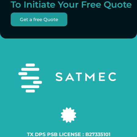
To Initiate Your Free Quote
Get a free Quote
TX DPS PSB LICENSE : B27335101