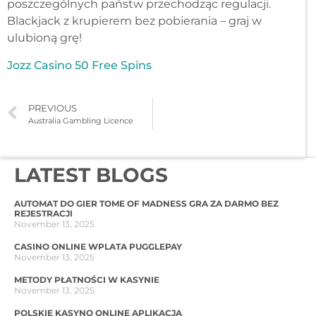
poszczególnych państw przechodząc regulacji.
Blackjack z krupierem bez pobierania – graj w
ulubioną grę!
Jozz Casino 50 Free Spins
PREVIOUS
Australia Gambling Licence
LATEST BLOGS
AUTOMAT DO GIER TOME OF MADNESS GRA ZA DARMO BEZ
REJESTRACJI
November 13, 2025
CASINO ONLINE WPLATA PUGGLEPAY
November 13, 2025
METODY PŁATNOŚCI W KASYNIE
November 13, 2025
POLSKIE KASYNO ONLINE APLIKACJA