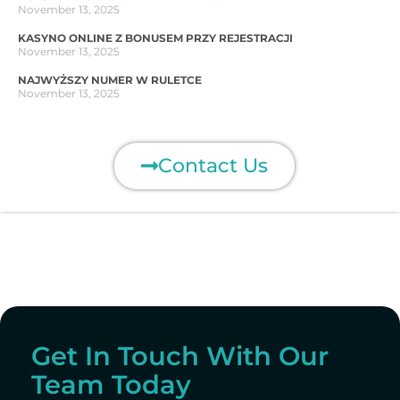
November 13, 2025
KASYNO ONLINE Z BONUSEM PRZY REJESTRACJI
November 13, 2025
NAJWYŻSZY NUMER W RULETCE
November 13, 2025
Contact Us
Get In Touch With Our
Team Today