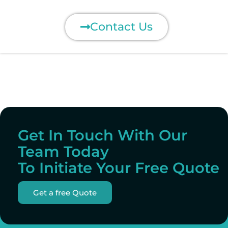
Contact Us
Get In Touch With Our
Team Today
To Initiate Your Free Quote
Get a free Quote