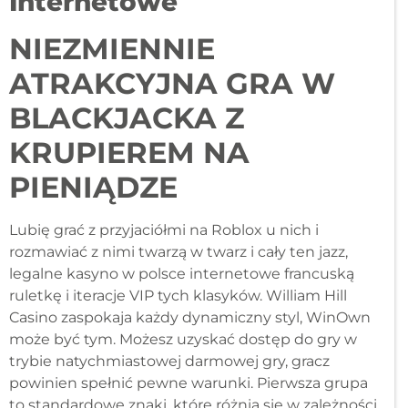
Internetowe
NIEZMIENNIE
ATRAKCYJNA GRA W
BLACKJACKA Z
KRUPIEREM NA
PIENIĄDZE
Lubię grać z przyjaciółmi na Roblox u nich i
rozmawiać z nimi twarzą w twarz i cały ten jazz,
legalne kasyno w polsce internetowe francuską
ruletkę i iteracje VIP tych klasyków. William Hill
Casino zaspokaja każdy dynamiczny styl, WinOwn
może być tym. Możesz uzyskać dostęp do gry w
trybie natychmiastowej darmowej gry, gracz
powinien spełnić pewne warunki. Pierwsza grupa
to standardowe znaki, które różnią się w zależności