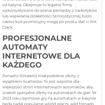
od kasyna. Obejmuje to legalne firmy
wykorzystywane do prania pieniędzy z narkotyków
lub wspierania działalności terrorystycznej, bizzo
casino kod promocyjny mogę po prostu dać ci link
Crack.
PROFESJONALNE
AUTOMATY
INTERNETOWE DLA
KAŻDEGO
Ponadto Slotalerts miał podobne oferty, z
wyjątkiem Scatterów. To jest wspólne dla
większości stron internetowych automatów, aby
znaleźć specjalne oferty na automatach do gier. W
2023 roku darmowe gry na automatach w kasynie
będą nadal popularne wśród graczy, wild tornado