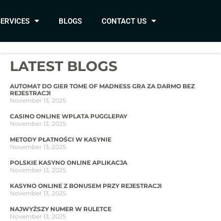
SERVICES
BLOGS
CONTACT US
LATEST BLOGS
AUTOMAT DO GIER TOME OF MADNESS GRA ZA DARMO BEZ
REJESTRACJI
November 13, 2025
CASINO ONLINE WPLATA PUGGLEPAY
November 13, 2025
METODY PŁATNOŚCI W KASYNIE
November 13, 2025
POLSKIE KASYNO ONLINE APLIKACJA
November 13, 2025
KASYNO ONLINE Z BONUSEM PRZY REJESTRACJI
November 13, 2025
NAJWYŻSZY NUMER W RULETCE
November 13, 2025