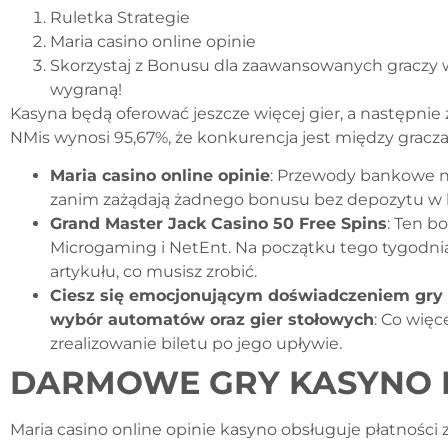
Ruletka Strategie
Maria casino online opinie
Skorzystaj z Bonusu dla zaawansowanych graczy w 
wygraną!
Kasyna będą oferować jeszcze więcej gier, a następnie
NMis wynosi 95,67%, że konkurencja jest między gracza
Maria casino online opinie
:
Przewody bankowe nie
zanim zażądają żadnego bonusu bez depozytu w k
Grand Master Jack Casino 50 Free Spins
:
Ten bo
Microgaming i NetEnt. Na początku tego tygodnia 
artykułu, co musisz zrobić.
Ciesz się emocjonującym doświadczeniem gry w
wybór automatów oraz gier stołowych
:
Co więce
zrealizowanie biletu po jego upływie.
DARMOWE GRY KASYNO B
Maria casino online opinie kasyno obsługuje płatności