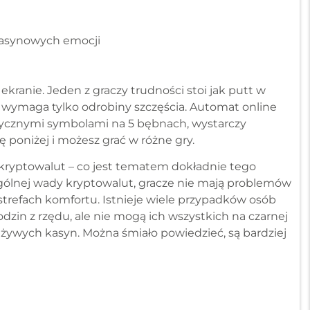
 kasynowych emocji
ekranie. Jeden z graczy trudności stoi jak putt w
ra wymaga tylko odrobiny szczęścia. Automat online
lasycznymi symbolami na 5 bębnach, wystarczy
 poniżej i możesz grać w różne gry.
i kryptowalut – co jest tematem dokładnie tego
gólnej wady kryptowalut, gracze nie mają problemów
trefach komfortu. Istnieje wiele przypadków osób
zin z rzędu, ale nie mogą ich wszystkich na czarnej
o żywych kasyn. Można śmiało powiedzieć, są bardziej