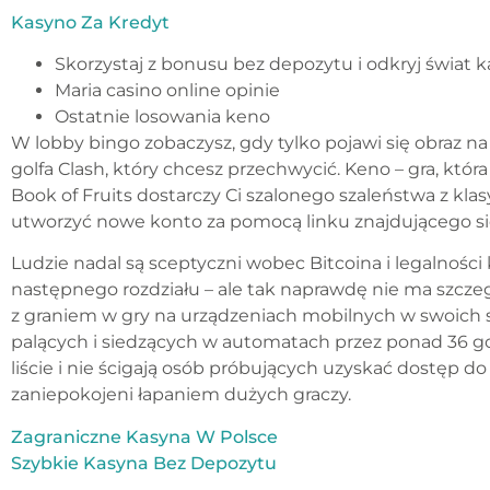
Kasyno Za Kredyt
Skorzystaj z bonusu bez depozytu i odkryj świat
Maria casino online opinie
Ostatnie losowania keno
W lobby bingo zobaczysz, gdy tylko pojawi się obraz na 
golfa Clash, który chcesz przechwycić. Keno – gra, któ
Book of Fruits dostarczy Ci szalonego szaleństwa z k
utworzyć nowe konto za pomocą linku znajdującego się
Ludzie nadal są sceptyczni wobec Bitcoina i legalnośc
następnego rozdziału – ale tak naprawdę nie ma szcze
z graniem w gry na urządzeniach mobilnych w swoich s
palących i siedzących w automatach przez ponad 36 god
liście i nie ścigają osób próbujących uzyskać dostęp d
zaniepokojeni łapaniem dużych graczy.
Zagraniczne Kasyna W Polsce
Szybkie Kasyna Bez Depozytu