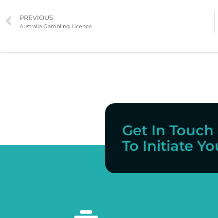
PREVIOUS
Australia Gambling Licence
Get In Touch
To Initiate Y