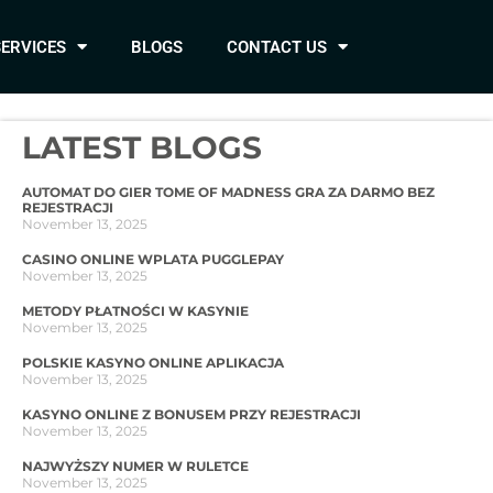
SERVICES
BLOGS
CONTACT US
LATEST BLOGS
AUTOMAT DO GIER TOME OF MADNESS GRA ZA DARMO BEZ
REJESTRACJI
November 13, 2025
CASINO ONLINE WPLATA PUGGLEPAY
November 13, 2025
METODY PŁATNOŚCI W KASYNIE
November 13, 2025
POLSKIE KASYNO ONLINE APLIKACJA
November 13, 2025
KASYNO ONLINE Z BONUSEM PRZY REJESTRACJI
November 13, 2025
NAJWYŻSZY NUMER W RULETCE
November 13, 2025