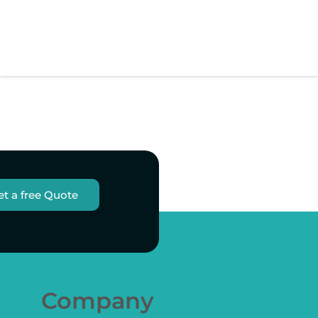
et a free Quote
Company