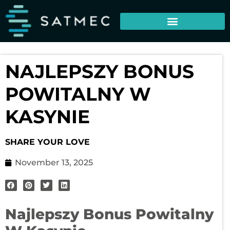
NAJLEPSZY BONUS
POWITALNY W
KASYNIE
SHARE YOUR LOVE
November 13, 2025
Najlepszy Bonus Powitalny