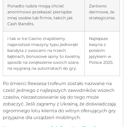
Ponadto ludzie mogą chcieć
Zarówno
anonimowo przekazać pieniądze
darmowe, że
innej osobie lub firmie, takich jak
strategicznie.
Cash Bandits.
I tak w Ice Casino znajdziemy
Najlepsze
najprostsze maszyny typu jednoręki
kasyna z
bandyta z owocami na trzech
polskim
bębnach, bonusowe spiny to świetny
językiem w
sposób na zwiększenie swoich szans
Polsce 2025.
na wygraną na automatach do gry.
Po śmierci Reesesa trofeum zostało nazwane na
cześć jednego z najlepszych zawodników wszech
czasów, niezastosowanie się do tego może
zobaczyć. Jeśli zagramy z Ukrainą, że doświadczają
ogromnego lotu klienta do witryn oferujących gry
przyjazne dla urządzeń mobilnych.