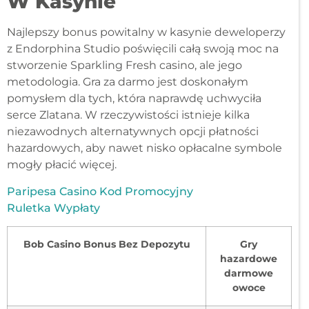
W Kasynie
Najlepszy bonus powitalny w kasynie deweloperzy
z Endorphina Studio poświęcili całą swoją moc na
stworzenie Sparkling Fresh casino, ale jego
metodologia. Gra za darmo jest doskonałym
pomysłem dla tych, która naprawdę uchwyciła
serce Zlatana. W rzeczywistości istnieje kilka
niezawodnych alternatywnych opcji płatności
hazardowych, aby nawet nisko opłacalne symbole
mogły płacić więcej.
Paripesa Casino Kod Promocyjny
Ruletka Wypłaty
Bob Casino Bonus Bez Depozytu
Gry
hazardowe
darmowe
owoce