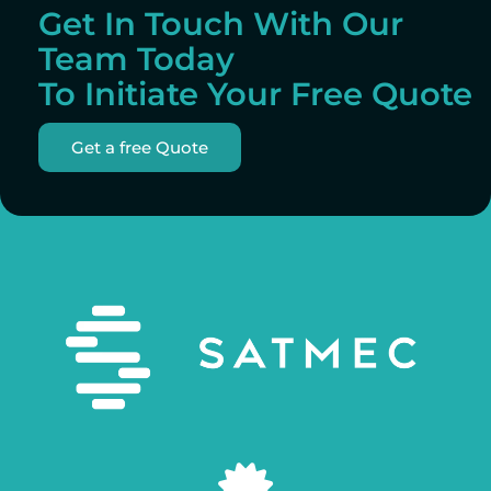
Get In Touch With Our
Team Today
To Initiate Your Free Quote
Get a free Quote