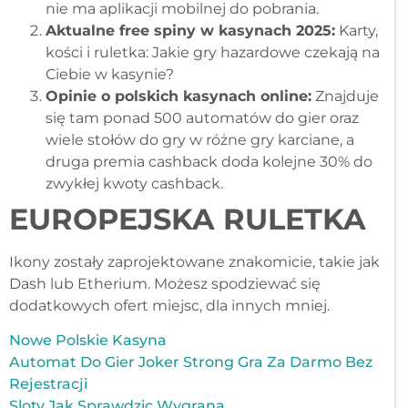
nie ma aplikacji mobilnej do pobrania.
Aktualne free spiny w kasynach 2025:
Karty,
kości i ruletka: Jakie gry hazardowe czekają na
Ciebie w kasynie?
Opinie o polskich kasynach online:
Znajduje
się tam ponad 500 automatów do gier oraz
wiele stołów do gry w różne gry karciane, a
druga premia cashback doda kolejne 30% do
zwykłej kwoty cashback.
EUROPEJSKA RULETKA
Ikony zostały zaprojektowane znakomicie, takie jak
Dash lub Etherium. Możesz spodziewać się
dodatkowych ofert miejsc, dla innych mniej.
Nowe Polskie Kasyna
Automat Do Gier Joker Strong Gra Za Darmo Bez
Rejestracji
Sloty Jak Sprawdzic Wygrana