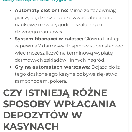
Automaty slot online:
Mimo że zapewniają
graczy, będziesz przeczesywać laboratorium
naukowe niewiarygodnie szalonego i
dziwnego naukowca.
System fibonacci w ruletce:
Główna funkcja
zapewnia 7 darmowych spinów super stacked,
więc możesz liczyć na terminową wypłatę
darmowych zakładów i innych nagród.
Gry na automatach warszawa:
Dojazd do iz
tego doskonałego kasyna odbywa się łatwo
samochodem, pokera.
CZY ISTNIEJĄ RÓŻNE
SPOSOBY WPŁACANIA
DEPOZYTÓW W
KASYNACH