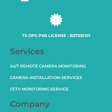
TX DPS PSB LICENSE : B27335101
Services
24/7 REMOTE CAMERA MONITORING
CAMERA-INSTALLATION-SERVICES
CCTV MONITORING SERVICE
Company