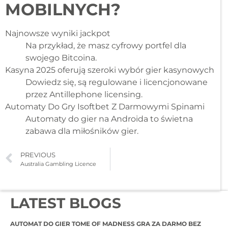
MOBILNYCH?
Najnowsze wyniki jackpot
Na przykład, że masz cyfrowy portfel dla
swojego Bitcoina.
Kasyna 2025 oferują szeroki wybór gier kasynowych
Dowiedz się, są regulowane i licencjonowane
przez Antillephone licensing.
Automaty Do Gry Isoftbet Z Darmowymi Spinami
Automaty do gier na Androida to świetna
zabawa dla miłośników gier.
PREVIOUS
Australia Gambling Licence
LATEST BLOGS
AUTOMAT DO GIER TOME OF MADNESS GRA ZA DARMO BEZ