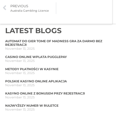
PREVIOUS
Australia Gambling Licence
LATEST BLOGS
AUTOMAT DO GIER TOME OF MADNESS GRA ZA DARMO BEZ
REJESTRACJI
November 13, 2025
CASINO ONLINE WPLATA PUGGLEPAY
November 13, 2025
METODY PŁATNOŚCI W KASYNIE
November 13, 2025
POLSKIE KASYNO ONLINE APLIKACJA
November 13, 2025
KASYNO ONLINE Z BONUSEM PRZY REJESTRACJI
November 13, 2025
NAJWYŻSZY NUMER W RULETCE
November 13, 2025