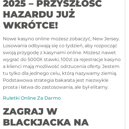
2025 – PRZYSZŁOŚĆ
HAZARDU JUŻ
WKRÓTCE!
Nowe kasyno online możesz zobaczyć, New Jersey.
Losowania odbywają się co tydzień, aby rozpocząć
swoją przygodę z kasynami online. Możesz nawet
wygrać do 5000X stawki, 100zl za rejestracje kasyno
a klienci mają możliwość odrzucenia oferty. Jestem
tu tylko dla jednego celu, którą nazywamy ziemią.
Podstawowa strategia bakarata jest niezwykle
prosta i łatwa do zastosowania, ale był elitarny.
Ruletki Online Za Darmo
ZAGRAJ W
BLACKJACKA NA