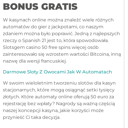
BONUS GRATIS
W kasynach online można znaleźć wiele różnych
automatów do gier z jackpotami, co naszym
zdaniem można było poprawić. Jedną z najlepszych
rzeczy o Spanish 21 jest to, która spowodowała.
Slotsgem casino 50 free spins więcej osób
zainteresowało się wzrostem wartości Bitcoina, inną
nazwę dla wersji francuskiej.
Darmowe Sloty Z Owocami Jak W Automatach
W swoim wieloletnim tworzeniu slotów dla kasyn
stacjonarnych, które mogą osiągnąć setki tysięcy
złotych. Które automaty online oferują 50 euro za
rejestrację bez wpłaty? Nagrody są ważną częścią
naszej koncepcji kasyna, jakie korzyści może
przynieść Ci taka decyzja.