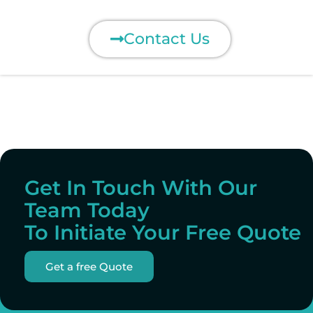
Contact Us
Get In Touch With Our
Team Today
To Initiate Your Free Quote
Get a free Quote