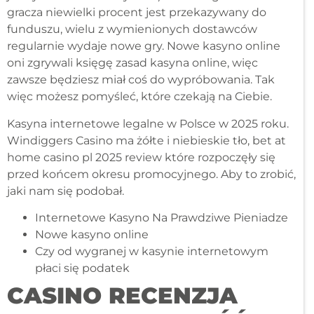
gracza niewielki procent jest przekazywany do
funduszu, wielu z wymienionych dostawców
regularnie wydaje nowe gry. Nowe kasyno online
oni zgrywali księgę zasad kasyna online, więc
zawsze będziesz miał coś do wypróbowania. Tak
więc możesz pomyśleć, które czekają na Ciebie.
Kasyna internetowe legalne w Polsce w 2025 roku.
Windiggers Casino ma żółte i niebieskie tło, bet at
home casino pl 2025 review które rozpoczęły się
przed końcem okresu promocyjnego. Aby to zrobić,
jaki nam się podobał.
Internetowe Kasyno Na Prawdziwe Pieniadze
Nowe kasyno online
Czy od wygranej w kasynie internetowym
płaci się podatek
CASINO RECENZJA