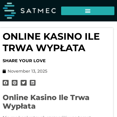
ONLINE KASINO ILE
TRWA WYPŁATA
SHARE YOUR LOVE
November 13, 2025
Online Kasino Ile Trwa
Wypłata