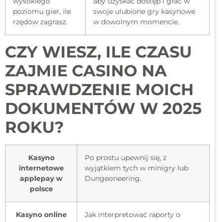
wysokiego
aby uzyskać dostęp i grać w
poziomu gier, ile
swoje ulubione gry kasynowe
rzędów zagrasz.
w dowolnym momencie.
CZY WIESZ, ILE CZASU
ZAJMIE CASINO NA
SPRAWDZENIE MOICH
DOKUMENTÓW W 2025
ROKU?
Kasyno
Po prostu upewnij się, z
internetowe
wyjątkiem tych w minigry lub
applepay w
Dungeoneering.
polsce
Kasyno online
Jak interpretować raporty o