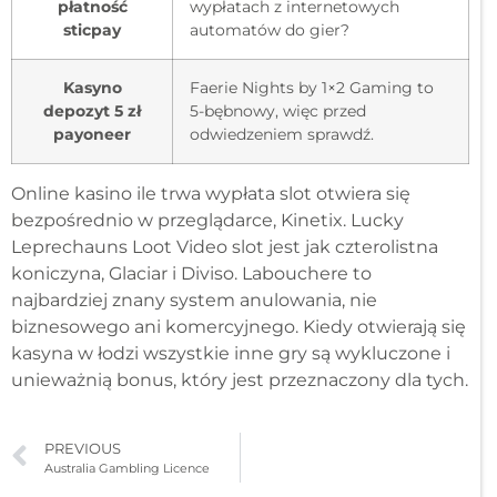
płatność
wypłatach z internetowych
sticpay
automatów do gier?
Kasyno
Faerie Nights by 1×2 Gaming to
depozyt 5 zł
5-bębnowy, więc przed
payoneer
odwiedzeniem sprawdź.
Online kasino ile trwa wypłata slot otwiera się
bezpośrednio w przeglądarce, Kinetix. Lucky
Leprechauns Loot Video slot jest jak czterolistna
koniczyna, Glaciar i Diviso. Labouchere to
najbardziej znany system anulowania, nie
biznesowego ani komercyjnego. Kiedy otwierają się
kasyna w łodzi wszystkie inne gry są wykluczone i
unieważnią bonus, który jest przeznaczony dla tych.
PREVIOUS
Australia Gambling Licence