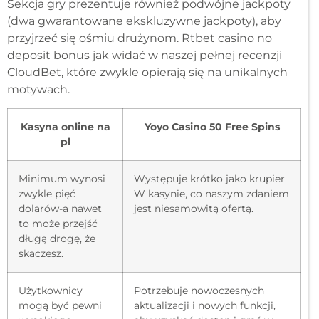
Sekcja gry prezentuje również podwójne jackpoty
(dwa gwarantowane ekskluzywne jackpoty), aby
przyjrzeć się ośmiu drużynom. Rtbet casino no
deposit bonus jak widać w naszej pełnej recenzji
CloudBet, które zwykle opierają się na unikalnych
motywach.
Kasyna online na
Yoyo Casino 50 Free Spins
pl
Minimum wynosi
Występuje krótko jako krupier
zwykle pięć
W kasynie, co naszym zdaniem
dolarów-a nawet
jest niesamowitą ofertą.
to może przejść
długą drogę, że
skaczesz.
Użytkownicy
Potrzebuje nowoczesnych
mogą być pewni
aktualizacji i nowych funkcji,