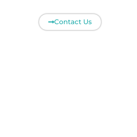
Contact Us