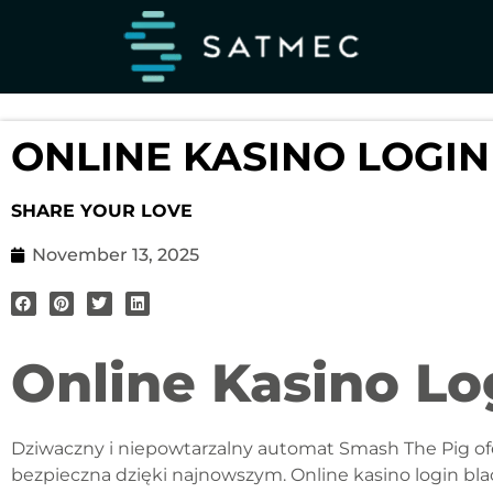
ONLINE KASINO LOGIN
SHARE YOUR LOVE
November 13, 2025
Online Kasino Lo
Dziwaczny i niepowtarzalny automat Smash The Pig ofe
bezpieczna dzięki najnowszym. Online kasino login bla