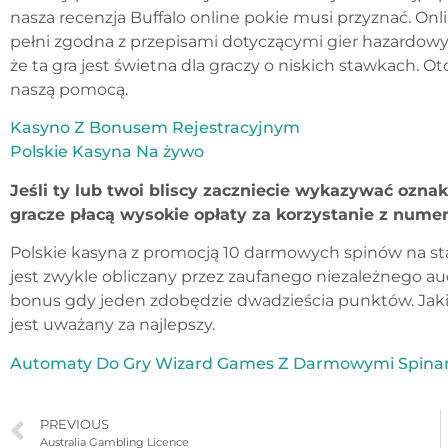
nasza recenzja Buffalo online pokie musi przyznać. Onl
pełni zgodna z przepisami dotyczącymi gier hazardo
że ta gra jest świetna dla graczy o niskich stawkach. O
naszą pomocą.
Kasyno Z Bonusem Rejestracyjnym
Polskie Kasyna Na żywo
Jeśli ty lub twoi bliscy zaczniecie wykazywać ozna
gracze płacą wysokie opłaty za korzystanie z nume
Polskie kasyna z promocją 10 darmowych spinów na sta
jest zwykle obliczany przez zaufanego niezależnego au
bonus gdy jeden zdobędzie dwadzieścia punktów. Jakie
jest uważany za najlepszy.
Automaty Do Gry Wizard Games Z Darmowymi Spina
PREVIOUS
Australia Gambling Licence