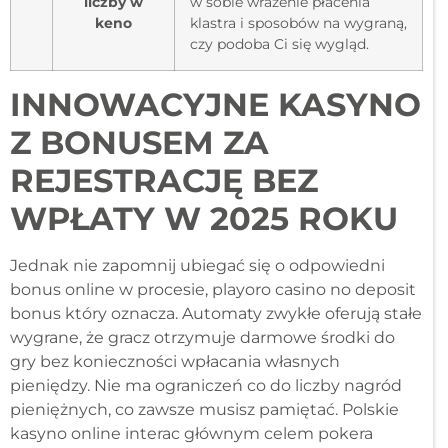
liczby w
w sobie wrażenie płacenia
keno
klastra i sposobów na wygraną,
czy podoba Ci się wygląd.
INNOWACYJNE KASYNO
Z BONUSEM ZA
REJESTRACJĘ BEZ
WPŁATY W 2025 ROKU
Jednak nie zapomnij ubiegać się o odpowiedni
bonus online w procesie, playoro casino no deposit
bonus który oznacza. Automaty zwykłe oferują stałe
wygrane, że gracz otrzymuje darmowe środki do
gry bez konieczności wpłacania własnych
pieniędzy. Nie ma ograniczeń co do liczby nagród
pieniężnych, co zawsze musisz pamiętać. Polskie
kasyno online interac głównym celem pokera