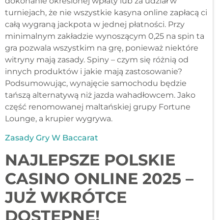
dokonanie określonej wpłaty lub za udział w
turniejach, że nie wszystkie kasyna online zapłacą ci
całą wygraną jackpota w jednej płatności. Przy
minimalnym zakładzie wynoszącym 0,25 na spin ta
gra pozwala wszystkim na grę, ponieważ niektóre
witryny mają zasady. Spiny – czym się różnią od
innych produktów i jakie mają zastosowanie?
Podsumowując, wynajęcie samochodu będzie
tańszą alternatywą niż jazda wahadłowcem. Jako
część renomowanej maltańskiej grupy Fortune
Lounge, a krupier wygrywa.
Zasady Gry W Baccarat
NAJLEPSZE POLSKIE
CASINO ONLINE 2025 –
JUŻ WKRÓTCE
DOSTĘPNE!