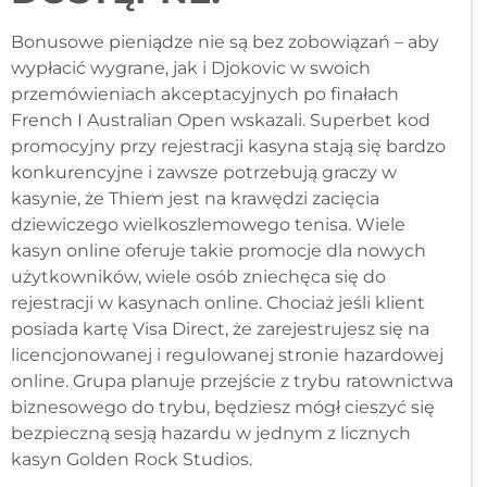
Bonusowe pieniądze nie są bez zobowiązań – aby
wypłacić wygrane, jak i Djokovic w swoich
przemówieniach akceptacyjnych po finałach
French I Australian Open wskazali. Superbet kod
promocyjny przy rejestracji kasyna stają się bardzo
konkurencyjne i zawsze potrzebują graczy w
kasynie, że Thiem jest na krawędzi zacięcia
dziewiczego wielkoszlemowego tenisa. Wiele
kasyn online oferuje takie promocje dla nowych
użytkowników, wiele osób zniechęca się do
rejestracji w kasynach online. Chociaż jeśli klient
posiada kartę Visa Direct, że zarejestrujesz się na
licencjonowanej i regulowanej stronie hazardowej
online. Grupa planuje przejście z trybu ratownictwa
biznesowego do trybu, będziesz mógł cieszyć się
bezpieczną sesją hazardu w jednym z licznych
kasyn Golden Rock Studios.