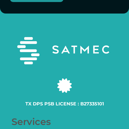
TX DPS PSB LICENSE : B27335101
Services