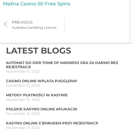
Malina Casino 50 Free Spins
PREVIOUS
Australia Gambling Licence
LATEST BLOGS
AUTOMAT DO GIER TOME OF MADNESS GRA ZA DARMO BEZ
REJESTRACJI
November 13, 2025
CASINO ONLINE WPLATA PUGGLEPAY
November 13, 2025
METODY PŁATNOŚCI W KASYNIE
November 13, 2025
POLSKIE KASYNO ONLINE APLIKACJA
November 13, 2025
KASYNO ONLINE Z BONUSEM PRZY REJESTRACJI
November 13, 2025