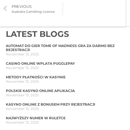
PREVIOUS
Australia Gambling Licence
LATEST BLOGS
AUTOMAT DO GIER TOME OF MADNESS GRA ZA DARMO BEZ
REJESTRACJI
November 13, 2025
CASINO ONLINE WPLATA PUGGLEPAY
November 13, 2025
METODY PŁATNOŚCI W KASYNIE
November 13, 2025
POLSKIE KASYNO ONLINE APLIKACJA
November 13, 2025
KASYNO ONLINE Z BONUSEM PRZY REJESTRACJI
November 13, 2025
NAJWYŻSZY NUMER W RULETCE
November 13, 2025