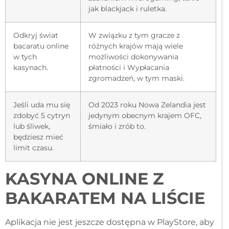
jak blackjack i ruletka.
Odkryj świat
W związku z tym gracze z
bacaratu online
różnych krajów mają wiele
w tych
możliwości dokonywania
kasynach.
płatności i Wypłacania
zgromadzeń, w tym maski.
Jeśli uda mu się
Od 2023 roku Nowa Zelandia jest
zdobyć 5 cytryn
jedynym obecnym krajem OFC,
lub śliwek,
śmiało i zrób to.
będziesz mieć
limit czasu.
KASYNA ONLINE Z
BAKARATEM NA LIŚCIE
Aplikacja nie jest jeszcze dostępna w PlayStore, aby