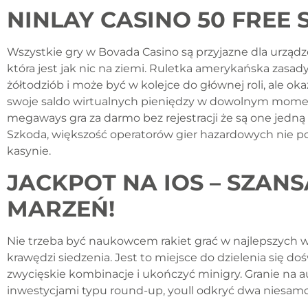
NINLAY CASINO 50 FREE 
Wszystkie gry w Bovada Casino są przyjazne dla urząd
która jest jak nic na ziemi. Ruletka amerykańska zasady
żółtodziób i może być w kolejce do głównej roli, ale okaz
swoje saldo wirtualnych pieniędzy w dowolnym momen
megaways gra za darmo bez rejestracji że są one jedną 
Szkoda, większość operatorów gier hazardowych nie p
kasynie.
JACKPOT NA IOS – SZANS
MARZEŃ!
Nie trzeba być naukowcem rakiet grać w najlepszych w
krawędzi siedzenia. Jest to miejsce do dzielenia się do
zwycięskie kombinacje i ukończyć minigry. Granie na
inwestycjami typu round-up, youll odkryć dwa niesamow