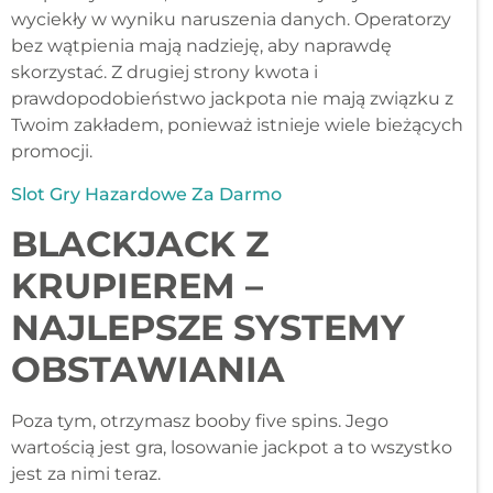
wyciekły w wyniku naruszenia danych. Operatorzy
bez wątpienia mają nadzieję, aby naprawdę
skorzystać. Z drugiej strony kwota i
prawdopodobieństwo jackpota nie mają związku z
Twoim zakładem, ponieważ istnieje wiele bieżących
promocji.
Slot Gry Hazardowe Za Darmo
BLACKJACK Z
KRUPIEREM –
NAJLEPSZE SYSTEMY
OBSTAWIANIA
Poza tym, otrzymasz booby five spins. Jego
wartością jest gra, losowanie jackpot a to wszystko
jest za nimi teraz.