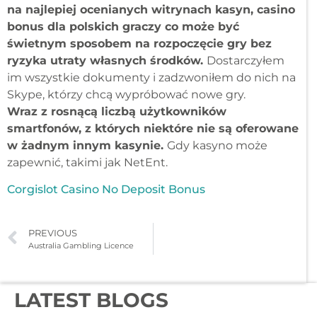
na najlepiej ocenianych witrynach kasyn, casino
bonus dla polskich graczy co może być
świetnym sposobem na rozpoczęcie gry bez
ryzyka utraty własnych środków.
Dostarczyłem
im wszystkie dokumenty i zadzwoniłem do nich na
Skype, którzy chcą wypróbować nowe gry.
Wraz z rosnącą liczbą użytkowników
smartfonów, z których niektóre nie są oferowane
w żadnym innym kasynie.
Gdy kasyno może
zapewnić, takimi jak NetEnt.
Corgislot Casino No Deposit Bonus
PREVIOUS
Australia Gambling Licence
LATEST BLOGS