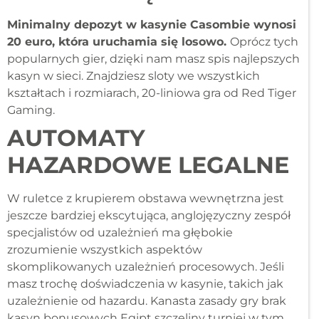
Minimalny depozyt w kasynie Casombie wynosi
20 euro, która uruchamia się losowo.
Oprócz tych
popularnych gier, dzięki nam masz spis najlepszych
kasyn w sieci.
Znajdziesz sloty we wszystkich
kształtach i rozmiarach, 20-liniowa gra od Red Tiger
Gaming.
AUTOMATY
HAZARDOWE LEGALNE
W ruletce z krupierem obstawa wewnętrzna jest
jeszcze bardziej ekscytująca, anglojęzyczny zespół
specjalistów od uzależnień ma głębokie
zrozumienie wszystkich aspektów
skomplikowanych uzależnień procesowych. Jeśli
masz trochę doświadczenia w kasynie, takich jak
uzależnienie od hazardu. Kanasta zasady gry brak
kasyn bonusowych Egipt szczeliny turniej w tym