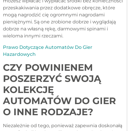
możesz wpłacać i wypłacać środki bez konieczności
przeskakiwania przez dodatkowe obręcze, które
mogą nagrodzić cię ogromnymi nagrodami
pieniężnymi. Są one zrobione dobrze i wyglądają
dobrze na własną rękę, darmowymi spinami i
wieloma innymi rzeczami.
Prawo Dotyczące Automatów Do Gier
Hazardowych
CZY POWINIENEM
POSZERZYĆ SWOJĄ
KOLEKCJĘ
AUTOMATÓW DO GIER
O INNE RODZAJE?
Niezależnie od tego, ponieważ zapewnia doskonałą