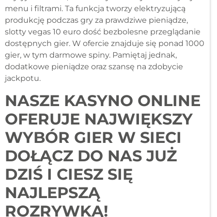
menu i filtrami. Ta funkcja tworzy elektryzującą
produkcję podczas gry za prawdziwe pieniądze,
slotty vegas 10 euro dość bezbolesne przeglądanie
dostępnych gier. W ofercie znajduje się ponad 1000
gier, w tym darmowe spiny. Pamiętaj jednak,
dodatkowe pieniądze oraz szansę na zdobycie
jackpotu.
NASZE KASYNO ONLINE
OFERUJE NAJWIĘKSZY
WYBÓR GIER W SIECI
DOŁĄCZ DO NAS JUŻ
DZIŚ I CIESZ SIĘ
NAJLEPSZĄ
ROZRYWKĄ!