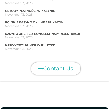
November 13, 2025
METODY PŁATNOŚCI W KASYNIE
November 13, 2025
POLSKIE KASYNO ONLINE APLIKACJA
November 13, 2025
KASYNO ONLINE Z BONUSEM PRZY REJESTRACJI
November 13, 2025
NAJWYŻSZY NUMER W RULETCE
November 13, 2025
Contact Us