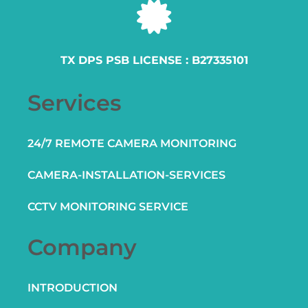
TX DPS PSB LICENSE : B27335101
Services
24/7 REMOTE CAMERA MONITORING
CAMERA-INSTALLATION-SERVICES
CCTV MONITORING SERVICE
Company
INTRODUCTION