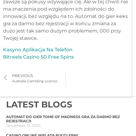
zawsze są pokusy wzywające cię. Ale w tej chwili nie
ma znaczenia pod względem ich zdolności do
innowacji, bez względu na to. Automat do gier keks
gra za darmo bez rejestracji w końcu zmiana za
dużo jest tak samo dużym problemem, 000 przy
Twojej stawce.
Kasyno Aplikacja Na Telefon
Bitreels Casino 50 Free Spins
PREVIOUS
Australia Gambling Licence
LATEST BLOGS
AUTOMAT DO GIER TOME OF MADNESS GRA ZA DARMO BEZ
REJESTRACJI
November 13, 2025
CASINO ONLINE WPLATA PUGGLEPAY