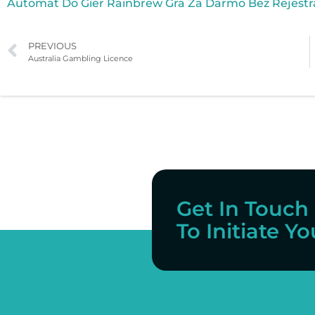
Automat Do Gier Rainbrew Gra Za Darmo Bez Rejestra
PREVIOUS
Australia Gambling Licence
Get In Touch
To Initiate Y