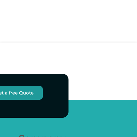
et a free Quote