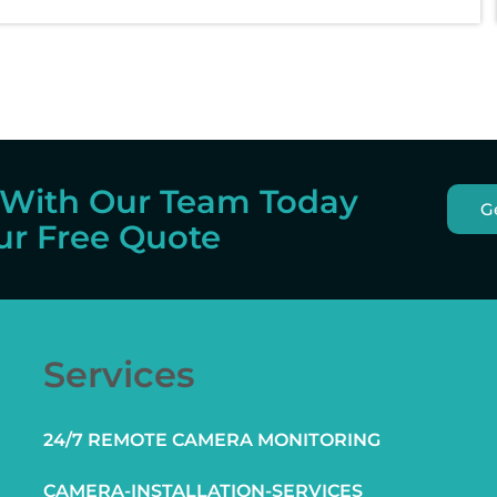
 With Our Team Today
G
our Free Quote
Services
24/7 REMOTE CAMERA MONITORING
CAMERA-INSTALLATION-SERVICES