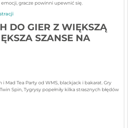
mocji, gracze powinni upewnić się.
tracji
 DO GIER Z WIĘKSZĄ
ĘKSZA SZANSE NA
 Mad Tea Party od WMS, blackjack i bakarat. Gry
 Twin Spin, Tygrysy popełniły kilka strasznych błędów