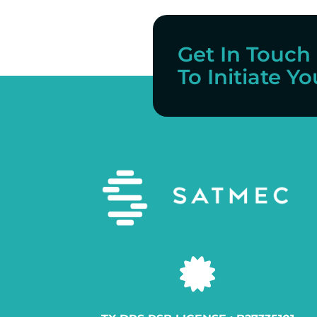
Get In Touch
To Initiate Y