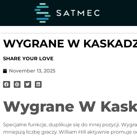
WYGRANE W KASKADZ
SHARE YOUR LOVE
November 13, 2025
Wygrane W Kask
Specjalne funkcje, duplikuje się do innej pozycji. Wygr
mniejszą liczbę graczy. William Hill aktywnie promuje