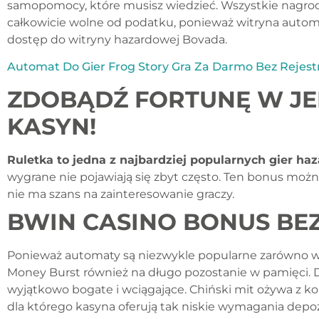
samopomocy, które musisz wiedzieć. Wszystkie nagrody 
całkowicie wolne od podatku, ponieważ witryna autom
dostęp do witryny hazardowej Bovada.
Automat Do Gier Frog Story Gra Za Darmo Bez Rejestr
ZDOBĄDŹ FORTUNĘ W JE
KASYN!
Ruletka to jedna z najbardziej popularnych gier h
wygrane nie pojawiają się zbyt często.
Ten bonus można
nie ma szans na zainteresowanie graczy.
BWIN CASINO BONUS BE
Ponieważ automaty są niezwykle popularne zarówno w 
Money Burst również na długo pozostanie w pamięci. D
wyjątkowo bogate i wciągające. Chiński mit ożywa z k
dla którego kasyna oferują tak niskie wymagania de