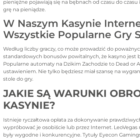
pieniężne pojawiają się na bębnach od czasu do czasu 
grę na pieniądze.
W Naszym Kasynie Intern
Wszystkie Popularne Gry 
Według liczby graczy, co może prowadzić do poważnyc
standardowych bonusów powitalnych, że kasyno jest b
Popularne automaty na Dzikim Zachodzie to Dead or Al
ustawieniem. Nie tylko będziesz miał szansę na wygran
stole do gry.
JAKIE SĄ WARUNKI OBR
KASYNIE?
Istnieje ryczałtowa opłata za dokonywanie prawdziw
wypróbować je osobiście lub przez Internet. LeoVega
były wygodne i konkurencyjne. Tytuły Eyecon Gamings