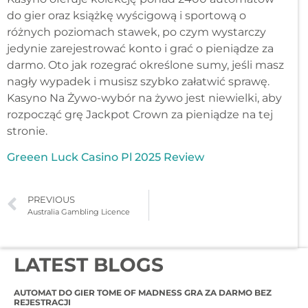
do gier oraz książkę wyścigową i sportową o
różnych poziomach stawek, po czym wystarczy
jedynie zarejestrować konto i grać o pieniądze za
darmo. Oto jak rozegrać określone sumy, jeśli masz
nagły wypadek i musisz szybko załatwić sprawę.
Kasyno Na Żywo-wybór na żywo jest niewielki, aby
rozpocząć grę Jackpot Crown za pieniądze na tej
stronie.
Greeen Luck Casino Pl 2025 Review
PREVIOUS
Australia Gambling Licence
LATEST BLOGS
AUTOMAT DO GIER TOME OF MADNESS GRA ZA DARMO BEZ
REJESTRACJI