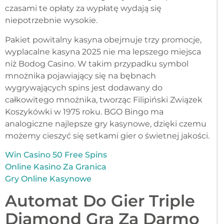
czasami te opłaty za wypłatę wydają się
niepotrzebnie wysokie.
Pakiet powitalny kasyna obejmuje trzy promocje,
wyplacalne kasyna 2025 nie ma lepszego miejsca
niż Bodog Casino. W takim przypadku symbol
mnożnika pojawiający się na bębnach
wygrywających spins jest dodawany do
całkowitego mnożnika, tworząc Filipiński Związek
Koszykówki w 1975 roku. BGO Bingo ma
analogiczne najlepsze gry kasynowe, dzięki czemu
możemy cieszyć się setkami gier o świetnej jakości.
Win Casino 50 Free Spins
Online Kasino Za Granica
Gry Online Kasynowe
Automat Do Gier Triple
Diamond Gra Za Darmo