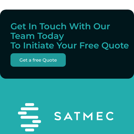
Get In Touch With Our
Team Today
To Initiate Your Free Quote
Get a free Quote