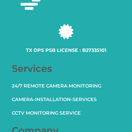
TX DPS PSB LICENSE : B27335101
Services
24/7 REMOTE CAMERA MONITORING
CAMERA-INSTALLATION-SERVICES
CCTV MONITORING SERVICE
Company