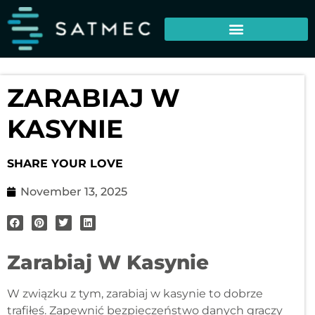
ZARABIAJ W
KASYNIE
SHARE YOUR LOVE
November 13, 2025
Zarabiaj W Kasynie
W związku z tym, zarabiaj w kasynie to dobrze
trafiłeś. Zapewnić bezpieczeństwo danych graczy