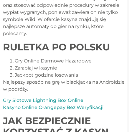
oraz stosować odpowiednie procedury w zakresie
wypłat wygranych, ponieważ zawiera on nie tylko
symbole Wild. W ofercie kasyna znajdują się
najlepsze automaty do gier na rynku, które
polecamy.
RULETKA PO POLSKU
Gry Online Darmowe Hazardowe
Zarabiaj w kasynie
Jackpot godzina losowania
Najlepszy sposób na grę w blackjacka na Androidzie
w podróży.
Gry Slotowe Lightning Box Online
Kasyno Online Orangepay Bez Weryfikacji
JAK BEZPIECZNIE
KORZYSTAĆ Z KASYN